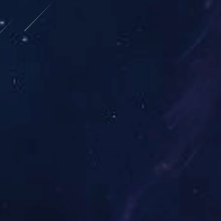
机器人检测
电池检测
电瓷兼容
电气检测
环境适应
机器人电机检测
机器人减
水静压力检测
性能检测
噪声检测