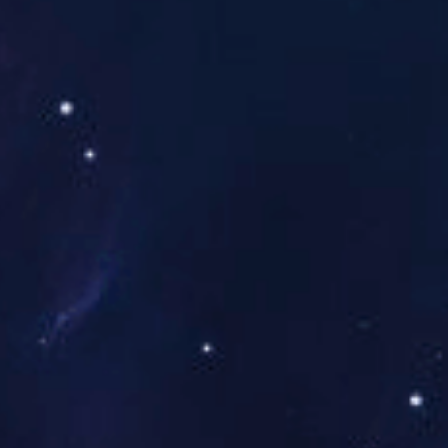
检测项目服务范围
严谨 · 专业 · 高效 · 全领域
认证类别
检测
CE认证
性检测
埃及GOEIC认证和NF
速器检测
电池检测认证
尼日利亚 SONCAP认
生产商核实-OVS认证