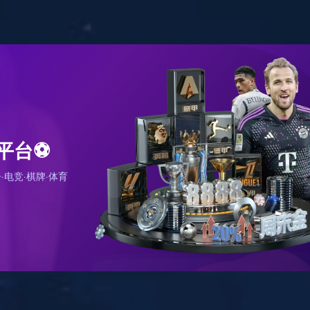
化学检测
质检报告
检测案例
资