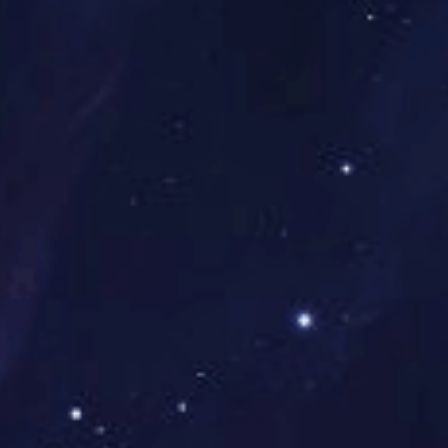
质检报告
测
电商平台质检报告
检测
服装质检报告
令
建材质检报告
d检测
拼多多质检报告
酸盐检测
淘宝质检报告
测
亚马逊质检报告