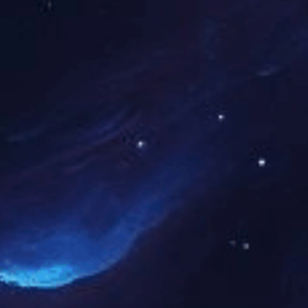
机器人检测
噪声检测