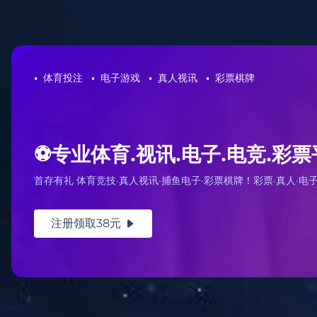
欢迎访问，宁夏beat·365(中国)官方网站！
宁夏beat·365(中国)官方网站
网站首页
机器人检测
认证类别