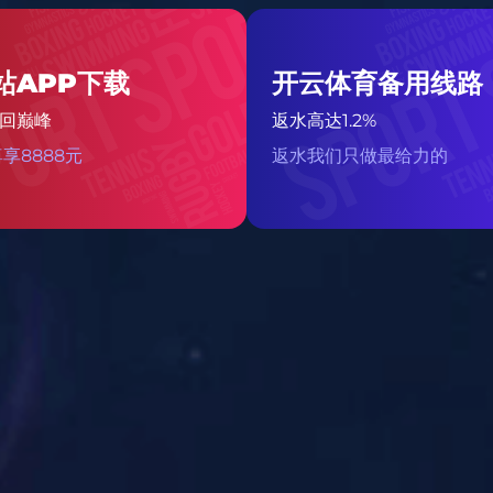
365唯一官网
官方网站宁夏beat·365(中国)官方网站 - 🧧🧧😄
于为用户提供最新鲜的体育资讯、最有趣的话题和最温