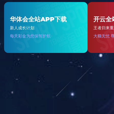
站点关键词：
宁夏beat365
,
beat365官网入口
,
beat365亚洲体育
,
beat
宁夏beat·365(中国)
方资讯窗口。我们致力
乐触手可及！