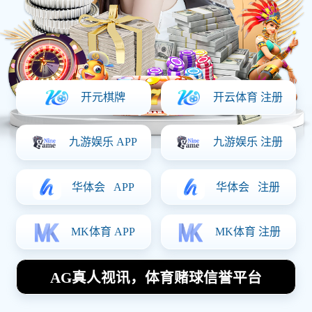
检测案例
资讯中心
关于我们
中海石油
关于我们
ABOUT US
时间：2025-03-21 访
问量：1185