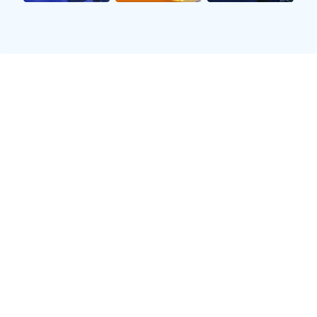
在线留言
感谢您为我们提供的反馈意见
您的意见与建议将是我们前进的动
力！
我要留言