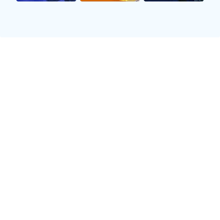
检测
机器人减速器检测
水静压力检测
首
上
下
尾
页
一
一
页
页
页
性能检测
噪声检测
在线留言
感谢您为我们提供的反馈意见
您的意见与建议将是我们前进的动
力！