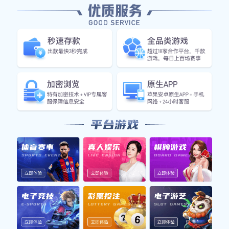
友情链接:
联系信息
联系人：刁经理
电话：111 0000 1111
邮箱：67788434567@163.com
地址：深圳市光明区马田街道
beat·365(中国)官方网站
XML地图
百度地图