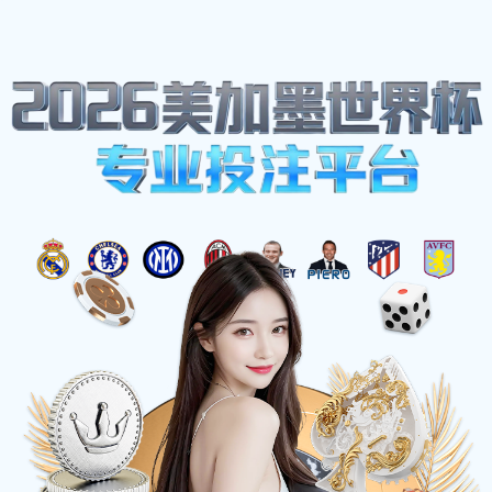
网站地图
beat·365(中国)官方网站
☰
机械设备质检报告
电商平台质检报告
电子电器质检报告
服装质检报告
机械设备质检报告
建材质检报告
京东质检报告