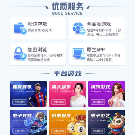
友情链接:
联系信息
联系人：刁经理
电话：111 0000 1111
邮箱：67788434567@163.com
地址：深圳市光明区马田街道
beat·365(中国)官方网站
XML地图
百度地图