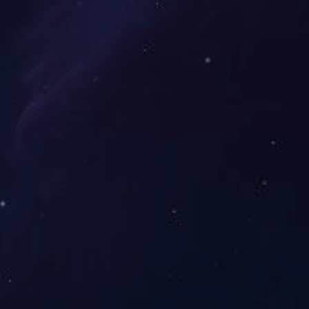
😄✅【dfyqfs.com】✅是beat·365(中国)官方网站的官方资讯窗
化学检测
质检报告
CPC认证
电商平台质检
EN71检测
电子电器质检
MSDS报告
服装质检报告
REACH检测
机械设备质检
RoHS检测
建材质检报告