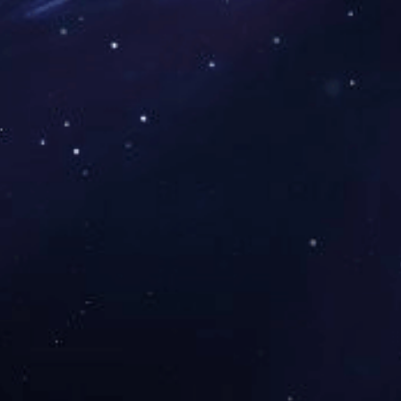
beat·365(中国)官方网站beat·365(中国)官方网站 - 🧧🧧
beat365，让运动融入生活，让快乐触手可及！
友情链接:
机器人检测
认证类别
电池检测
CE认证
电瓷兼容检测
FCC认证
电气检测
埃及GOEIC认证和NFSA认证
环境适应性检测
出口商核实EVS认证
机器人电机检测
电池检测认证