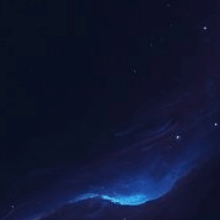
在线留言
感谢您为我们提供的反馈意见
您的意见与建议将是我们前进的动
力！
我要留言