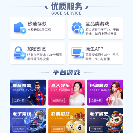
化学检测
CPC认证
EN71检测
MSDS报告
EN71
REACH检测
检测
RoHS检测