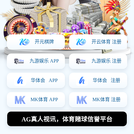
检测案例
资讯中心
关于我们
EN71检测