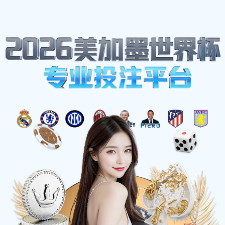
欢迎访问，beat·365(中国)官方网站！
网站地图
咨询热线
beat·365(中国)官方网
111 0000
站
1111
网站首页
机器人检测
认证类别
化学检测
质检报告