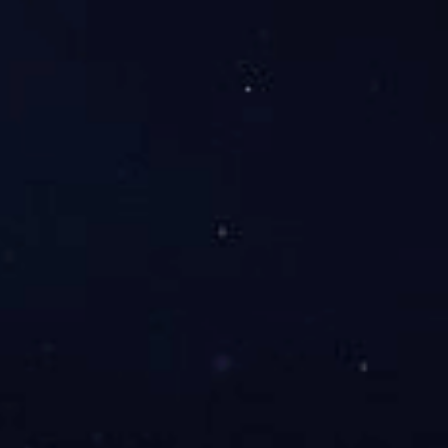
场监管部门进行产品质量检测，并取得权威机构出具的质检报告
口。我们致力于为用户提供最新鲜的体育资讯、最有趣的话题和最温暖的社区氛围。
新闻资讯
关于我们