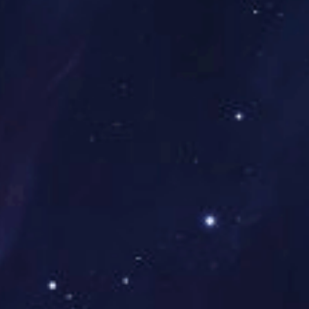
指由具备资质的第三方检测机构，依据相关标准法规，对机械设
安全性和可靠性，维护市场秩序，促进机械设备行业健康发展。
检测范围涵盖广泛，主要包括：
风机、压缩机、阀门、减速机、轴承等。
机械、农业机械、纺织机械、印刷机械、食品机械、包装机械等
设备类别不同，检测项目也有所差异，常见项目包括：
全、电气安全、防火防爆、噪声、振动等。
压力、温度、转速、功率、效率等。
、耐久性试验、环境适应性试验等。
分、力学性能、金相组织等。
检测、射线检测、磁粉检测、渗透检测等。