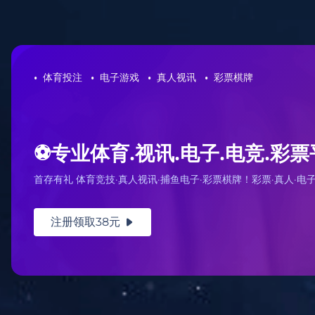
欢迎访问，beat·365(中国)官方网站！
beat·365(中国)官方网站
网站首页
机器人检测
认证类别