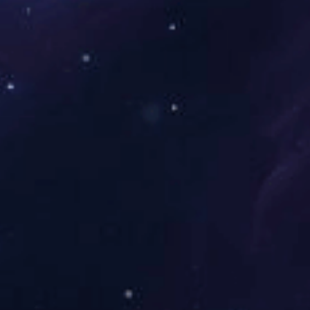
七、 检测认证需要哪
企业资料:
营业执照副本复印
组织机构代码证复
税务登记证复印件
商标注册证复印件
产品资料:
产品说明书
产品图片
产品样品
实用新型专利证书
实用新型专利
产品执行标准
设计图纸、技术参
其他资料:
委托检测协议书
其他检测机构要求