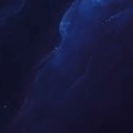
准化法》
条例》
、设计通则》
标准
实验室
实验室
认证
认证，可以有效保障机械设备的安全性和可靠性，避免发生安全
报告可以作为市场监管部门打击假冒伪劣产品的重要依据，维护
得权威机构出具的质检报告，可以提升企业品牌形象和产品信誉
检测认证，可以有效规避因产品质量问题引发的法律风险，保障
国家和地区对机械设备有强制认证要求，获得相关认证证书是产
华锦资质
设备类别、检测项目、检测机构等因素有所不同，一般需要 10
我们拥有一支理念先进、经验丰富、认真负表
针对每一项目成立专项组，可为客户量身制定个性化认