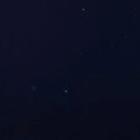
方检测机构进行检测认证。
规和检测项目要求。
资料。
沟通，及时跟进检测进度。
保障产品质量、维护消费者权益的重要工具。企业应积极配合市
😄✅【dfyqfs.com】✅是beat·365(中国)官方网站的官方资讯窗
规避法律风险，促进机械设备行业健康发展。
化学检测
质检报告