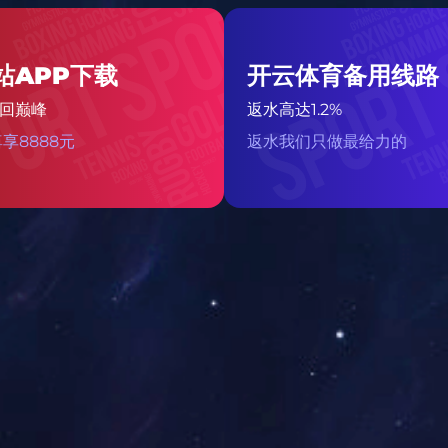
中国铁建
时间：2025-03-21 访问量：