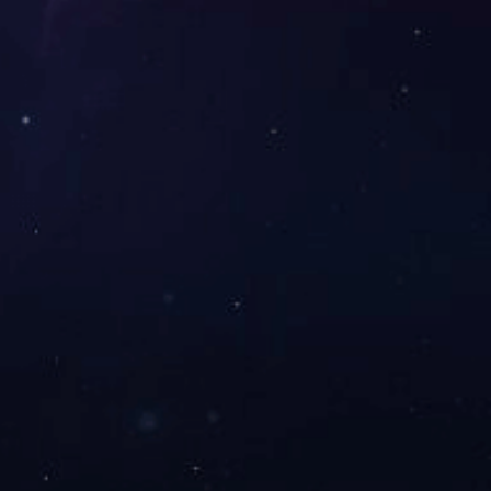
化学检测
质检报告
CPC认证
电商平台质检
EN71检测
电子电器质检
MSDS报告
服装质检报告
REACH检测
机械设备质检
RoHS检测
建材质检报告
WEEE指令
京东质检报告
酚类化合物检测
拼多多质检报
镉含量Cd检测
食品质检报告
甲醛检测
淘宝质检报告
邻苯二甲酸盐检测
天猫质检报告
镍释放量检测
亚马逊质检报
食品级检测
招投标质检报