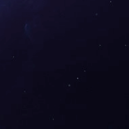
口。我们致力于为用户提供最新鲜的体育资讯、最有趣的话题和最温暖的社区氛围。