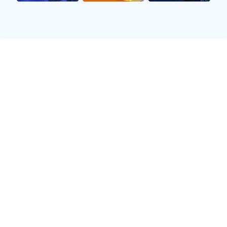
害物质的检测评估。本文
系统性解答关于RoHS认
我要留言
常见问题，帮你快速理清
期、选择等核心疑虑。
RoHS认证
期常见问题
答
Q1：洗衣机
RoHS认证周
是多久？
洗衣机作为典型的电子电
产品，RoHS认证需检测