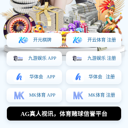
EN71认证
：儿童玩具安全的欧盟“黄金
标准”
EN71认证是欧盟针对玩具产品制定的强制性安全认证框架，以儿童生