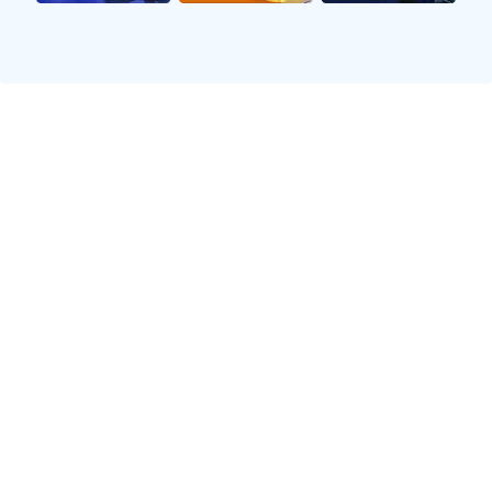
那么，沙特阿拉伯sab
究竟是什么证书呢?Sabe
我要留言
Saudi e-Government
Program的英文缩写，
目标是推动沙特政府数字
型。
取得Saber证书意味
具备了在数字化环境中工
需的核心技能，这不仅有
提升你的职业竞争力，还
你更好地适应当下的科技
潮流。
作为一个具有国际认
证书，Saber证书能够为
职业生涯增光添彩。如果
望在IT领域有所建树，不