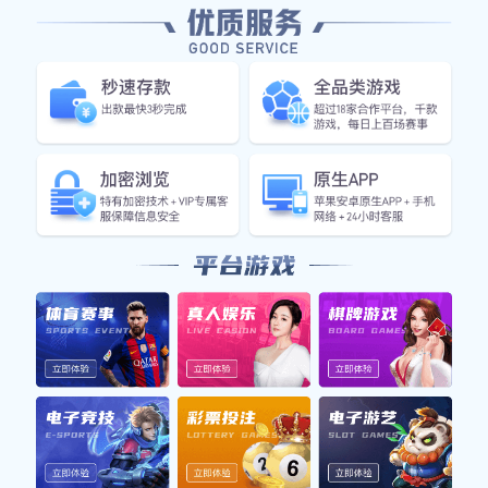
Beat365亚洲体育：深入解析亚洲体育赛事
在亚洲，体育赛事不仅仅是一场场比赛的简单叠加，它们承载着丰富
的文化价值和深远的社会意义。亚洲的体育赛事，如亚运会、亚洲杯
等，不仅是运动员展示才华的舞台，更是文化交流、经济发展的重要
平台。本文将深入解析亚洲体育赛事，探讨其背后的文化、经济和社
会影响。
首先，亚洲体育赛事是亚洲文化多样性的体现。亚洲各国有着各自独
特的文化背景和历史传统，这些文化元素在体育赛事中得到了充分的