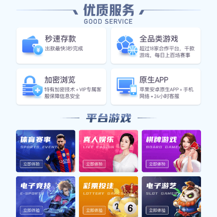
公司动态
闻的深度解
行业资讯
时间：2026-06-23 
1360
常见问题
在线留言
感谢您为我们提供的反馈意见
您的意见与建议将是我们前进的动
力！
Beat365唯一官网：专
闻的深度解读
在当今快节奏的社会中，
于信息的需求越来越高，